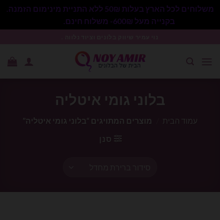
משלוחים לכל הארץ בעלות 50₪ ללא התניית מינימום הזמנה.
בקנייה מעל 600₪- משלוח חינם.
סגור
Ski
נוי עמיר שיווק בלונים וציוד נלווה .
t
conten
בלוני גומי איטליה
עמוד הבית
/
מוצרים המתויגים “בלוני גומי איטליה”
סנן