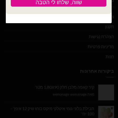
כלים
צור קשר
תקנון
הצהרת נגישות
מדיניות פרטיות
חנות
ביקורות אחרונות
קיר קאפה מלבן חלק 1.80X90 מטר
מאת wemanage wemanage
חבילת בלוני גומי איטלקי מיקס בוהו שיק 12 אינץ' -
100 יח'