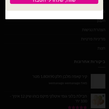
צור קשר
תקנון
הצהרת נגישות
מדיניות פרטיות
חנות
ביקורות אחרונות
קיר קאפה מלבן חלק 1.80X90 מטר
מאת wemanage wemanage
חבילת בלוני גומי איטלקי מיקס בוהו שיק 12 אינץ' -
100 יח'