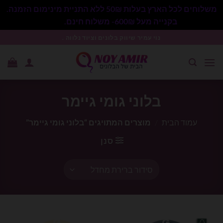
משלוחים לכל הארץ בעלות 50₪ ללא התניית מינימום הזמנה.
בקנייה מעל 600₪- משלוח חינם.
סגור
Ski
נוי עמיר שיווק בלונים וציוד נלווה .
t
conten
בלוני גומי גיימר
עמוד הבית
/
מוצרים המתויגים “בלוני גומי גיימר”
סנן