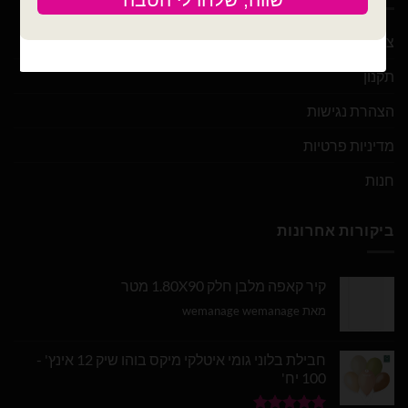
צור קשר
תקנון
הצהרת נגישות
מדיניות פרטיות
חנות
ביקורות אחרונות
קיר קאפה מלבן חלק 1.80X90 מטר
מאת wemanage wemanage
חבילת בלוני גומי איטלקי מיקס בוהו שיק 12 אינץ' -
100 יח'