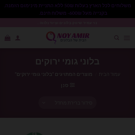
משלוחים לכל הארץ בעלות 50₪ ללא התניית מינימום הזמנה.
בקנייה מעל 600₪- משלוח חינם.
סגור
Ski
נוי עמיר שיווק בלונים וציוד נלווה .
t
conten
בלוני גומי ירוקים
עמוד הבית
/
מוצרים המתויגים “בלוני גומי ירוקים”
סנן