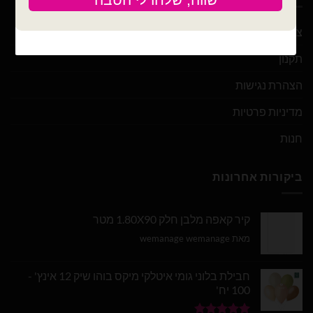
צור קשר
תקנון
הצהרת נגישות
מדיניות פרטיות
חנות
ביקורות אחרונות
קיר קאפה מלבן חלק 1.80X90 מטר
מאת wemanage wemanage
חבילת בלוני גומי איטלקי מיקס בוהו שיק 12 אינץ' -
100 יח'