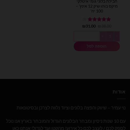
חבילת בלוני גומי איטלקי
מיקס בוהו שיק 12 אינץ' –
100 יח'
(1)
המחיר
המחיר
38.00
דורג
₪
5.00
31.00
₪
המקורי
הנוכחי
מתוך 5
היה:
הוא:
כמות של חבילת בלוני גומי איטלקי מיקס בוהו שיק 12 אינץ' - 100 יח'
₪31.00.
₪38.00.
הוספה לסל
אודות
נוי עמיר – שיווק והפצה בלונים וציוד נלווה לצרכן ובסיטונאות
עם 10 שנות ניסיון ומבחר הבלונים הגדול והמובחר בארץ אנו נוכל
לספק לכם / לעצב לכם כל אירוע! מהקטן ועד לגדול! אנחנו כאן