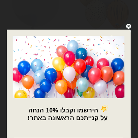
בלוני 19 אינץ׳ - GEMAR
בלוני 19 אינץ׳ - GEMAR
100 יח׳ בלון 5 אינצ׳ מודפס
בלון גומי איטלקי לבן 31
מיקס חיות ג׳ונגל Qualatex
אינצ׳ פיתה ענק
₪
16.00
₪
132.00
המלאי אזל
המלאי אזל
צרפו אותי לרשימת
צרפו אותי לרשימת
המתנה
המתנה
המלאי אזל
המלאי אזל
×
🚚