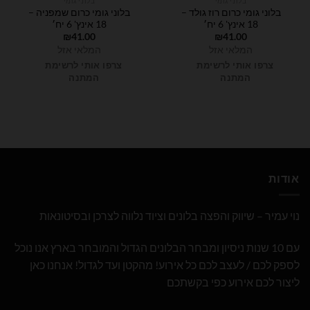
בלוני גומי
בלוני גומי
בלוני גומי כרום רוז גולד –
בלוני גומי כרום שמפניה –
18 אינץ' 6 יח׳
18 אינץ' 6 יח׳
₪
41.00
₪
41.00
המלאי אזל
המלאי אזל
צרפו אותי לרשימת
צרפו אותי לרשימת
המתנה
המתנה
אודות
נוי עמיר – שיווק והפצה בלונים וציוד נלווה לצרכן ובסיטונאות
עם 10 שנות ניסיון ומבחר הבלונים הגדול והמובחר בארץ אנו נוכל
לספק לכם / לעצב לכם כל אירוע! מהקטן ועד לגדול! אנחנו כאן
ליצור לכם אירוע כפי בקשתכם