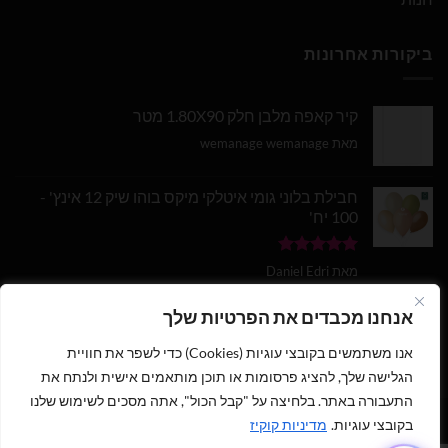
ביקורות אחרונות
קיר קאפה מלבן חלק 1.80X90 מטר
מאת wemanage wemanage
חבילת בלוני גומי איטלקי מיקס בוהו שיק 12 אינץ' -
100 יח'
דורג
5
מתוך
מאת Daniel Edri
5
בלון מספר 9 בצבע זהב מטאלי גודל 34 אינץ
אנחנו מכבדים את הפרטיות שלך
אנו משתמשים בקובצי עוגיות (Cookies) כדי לשפר את חוויית
דורג
5
מתוך
מאת wemanage wemanage
5
הגלישה שלך, להציג פרסומות או תוכן מותאמים אישית ולנתח את
התעבורה באתר. בלחיצה על "קבל הכול", אתה מסכים לשימוש שלנו
1
בקובצי עוגיות.
מדיניות קוקיז