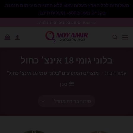
משלוחים לכל הארץ בעלות 50₪ ללא התניית מינימום הזמנה.
בקנייה מעל 600₪- משלוח חינם.
סגור
Ski
נוי עמיר שיווק בלונים וציוד נלווה .
t
conten
בלוני גומי 18 אינצ׳ כחול
עמוד הבית
/
מוצרים המתויגים “בלוני גומי 18 אינצ׳ כחול”
סנן