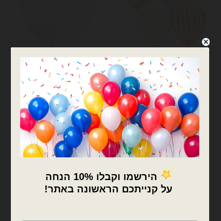
בלוני 19 אינץ׳ - GEMAR
בלוני 19 אינץ׳ - GEMAR
100 יח׳ בלון 5 אינצ׳ מודפס
בלון גומי איטלקי לבן 31
מיקס חיות ג׳ונגל Qualatex
אינצ׳ פיתה ענק
₪
16.00
₪
132.00
המלאי אזל
המלאי אזל
צרפו אותי לרשימת
צרפו אותי לרשימת
המתנה
המתנה
המלאי אזל
המלאי אזל
×
🚚