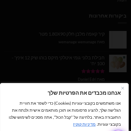
ביקורות אחרונות
קיר קאפה מלבן חלק 1.80X90 מטר
מאת wemanage wemanage
חבילת בלוני גומי איטלקי מיקס בוהו שיק 12 אינץ' -
100 יח'
דורג
5
מתוך
מאת Daniel Edri
5
בלון מספר 9 בצבע זהב מטאלי גודל 34 אינץ
אנחנו מכבדים את הפרטיות שלך
אנו משתמשים בקובצי עוגיות (Cookies) כדי לשפר את חוויית
דורג
5
מתוך
מאת wemanage wemanage
5
הגלישה שלך, להציג פרסומות או תוכן מותאמים אישית ולנתח את
התעבורה באתר. בלחיצה על "קבל הכול", אתה מסכים לשימוש שלנו
בקובצי עוגיות.
מדיניות קוקיז
1