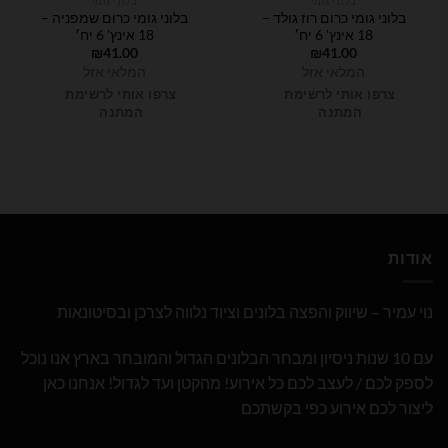
בלוני גומי
בלוני גומי
בלוני גומי כרום רוז גולד –
בלוני גומי כרום שמפניה –
18 אינץ' 6 יח׳
18 אינץ' 6 יח׳
₪
41.00
₪
41.00
המלאי אזל
המלאי אזל
צרפו אותי לרשימת
צרפו אותי לרשימת
המתנה
המתנה
אודות
נוי עמיר – שיווק והפצה בלונים וציוד נלווה לצרכן ובסיטונאות
עם 10 שנות ניסיון ומבחר הבלונים הגדול והמובחר בארץ אנו נוכל
לספק לכם / לעצב לכם כל אירוע! מהקטן ועד לגדול! אנחנו כאן
ליצור לכם אירוע כפי בקשתכם