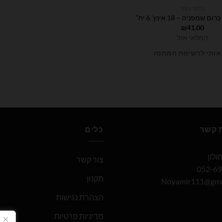
בלוני גומי
 שמפניה – 18 אינץ' 6 יח׳
₪
41.00
המלאי אזל
אותי לרשימת המתנה
ת קשר
כלים
צור קשר
תקנון
Noyamir111@gma
הצהרת נגישות
מדיניות פרטיות