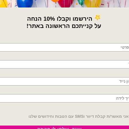
הוספה לסל
×
🚚
משלוחים מהיום למחר!
המלאי אזל
המלאי אזל
חולון, בת ים, תל אביב, ראשון לציון, גבעתיים, רמת
גן, בני ברק, אזור, נס ציונה, רמלה, לוד, אשדוד, יבנה,
פתח תקווה
בלוני גומי
בלוני גומי
רוד פוקסיה – 18 אינץ' 6 יח׳
בלוני גומי כרום זהב – 18 אינץ' 6 יח׳