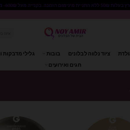
 בקנייה מעל 600₪- משלוח חינם.
חיפוש
עבור:
ולדת
ציוד נלווה לבלונים
בובות
גלילי מדבקות וי
חגים ואירועים