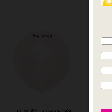
המלאי אזל
בלוני גומי
בלוני גומי כרום רוז גולד – 18 אינץ' 6 יח׳