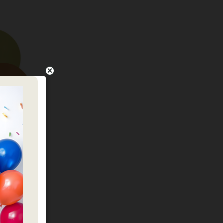
ב
בלוני גומי 19 אינץ' מיקס צבעי בוהו שיק – 25 יח'
כמות של בלוני גומי 19 אינץ' מיקס צבעי ב