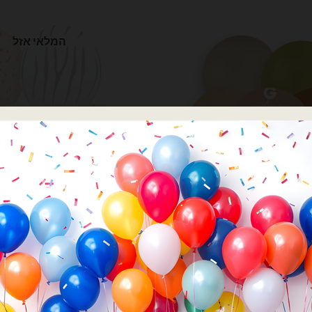
המלאי אזל
לוני 19 אינץ׳ - GEMAR
בלוני 19 אינץ׳ - GEMAR
100 יח׳ בלון 5 אינצ׳ מודפס
Qualatex
₪
132.00
₪
51.00
המלאי אזל
והו שיק - 25 יח'
צרפו אותי לרשימת המת