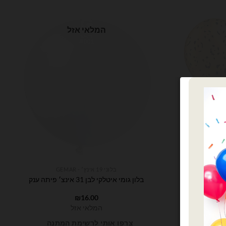
המלאי אזל
בלוני 19 אינץ׳ - GEMAR
 מיקס חיות ג׳ונגל
בלון גומי איטלקי לבן 31 אינצ׳ פיתה ענק
₪
16.00
המלאי אזל
נה
צרפו אותי לרשימת המתנה