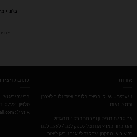
בלוני גומי כרום
צרפו 
אודות
כתובת ויציר
נוי עמיר – שיווק והפצה בלונים וציוד נלווה לצרכן
רבי עקיבא 30, חולון
ובסיטונאות
טלפון : 052-691-0722
אימייל :
il.com
עם 10 שנות ניסיון ומבחר הבלונים הגדול
והמובחר בארץ אנו נוכל לספק לכם / לעצב לכם
כל אירוע! מהקטן ועד לגדול! אנחנו כאן ליצור