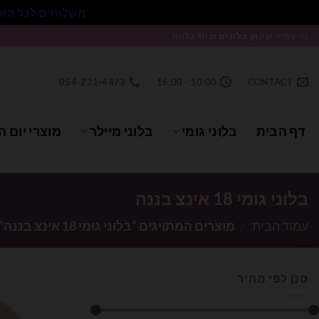
משלוחים לכל הארץ בעלות 50₪ ללא התניית מינימום הזמנה.
Ski
נוי עמיר שיווק בלונים וציוד נלווה .
t
conten
054-231-4473
10:00 - 16:00
CONTACT
דף הבית
בלוני גומי
בלוני מיילר
מוצרי יום ה
בלוני גומי 18 אינצ בננה
עמוד הבית
/
מוצרים המתויגים “בלוני גומי 18 אינצ בננה”
סנן לפי מחיר