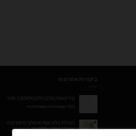
ביקורות אחרונות
קיר קאפה מלבן חלק 1.80X90 מטר
מאת wemanage wemanage
חבילת בלוני גומי איטלקי מיקס בוהו
שיק 12 אינץ' - 100 יח'