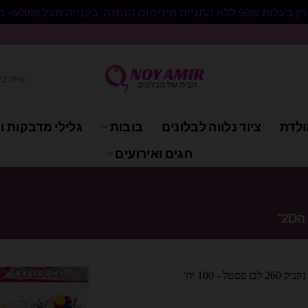
 בקנייה מעל 600₪- משלוח חינם.
חיפוש
עבור:
ולדת
ציוד נלווה לבלונים
בובות
גלילי מדבקות וי
חגים ואירועים