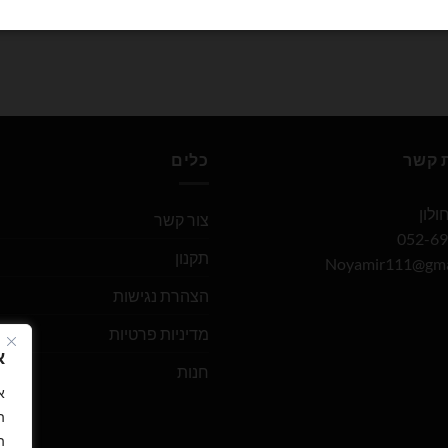
ת קשר
כלים
צור קשר
תקנון
Noyamir111@gma
הצהרת נגישות
מדיניות פרטיות
א
חנות
ה
ה