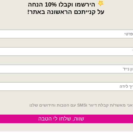
×
🚚
משלוחים מהיום למחר!
חולון, בת ים, תל אביב, ראשון לציון, גבעתיים, רמת
גן, בני ברק, אזור, נס ציונה, רמלה, לוד, אשדוד, יבנה,
פתח תקווה
בלוני גומי
פסטל – 100 יח'
₪
25.00
ק 260 שחור פסטל - 100 יח'
הוספה לסל