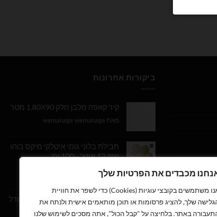
ביקורות אחרונות
קיר קאפה מלבן חלק 1.80X90 מטר
מאת wemanage wemanage
חבילת בלוני גומי איטלקי מיקס בוהו
שיק 12 אינץ' - 100 יח'
נחנו מכבדים את הפרטיות שלך
דורג
5
מתוך
מאת Daniel Edri
5
אנו משתמשים בקובצי עוגיות (Cookies) כדי לשפר את חוויית
בלון מספר 9 בצבע זהב מטאלי גודל
גלישה שלך, להציג פרסומות או תוכן מותאמים אישית ולנתח את
34 אינץ
תעבורה באתר. בלחיצה על "קבל הכול", אתה מסכים לשימוש שלנו