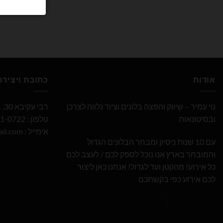
אודות
כתובת ויציר
נוי עמיר – שיווק והפצה בלונים וציוד נלווה לצרכן
רבי עקיבא 30, חולון
ובסיטונאות
טלפון : 052-691-0722
אימייל :
il.com
עם 10 שנות ניסיון ומבחר הבלונים הגדול
והמובחר בארץ אנו נוכל לספק לכם / לעצב לכם
כל אירוע! מהקטן ועד לגדול! אנחנו כאן ליצור
לכם אירוע כפי בקשתכם