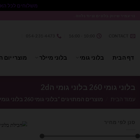
משלוחים לכל הארץ בעלות 50₪ ללא התניית מינימום הזמנה.
Ski
נוי עמיר שיווק בלונים וציוד נלווה .
t
conten
054-231-4473
10:00 - 16:00
CONTACT
דף הבית
בלוני גומי
בלוני מיילר
מוצרי יום ה
בלוני גומי 260 בלוני גומי ה2d
עמוד הבית
/
מוצרים המתויגים “בלוני גומי 260 בלוני גומי ה2D”
סנן לפי מחיר