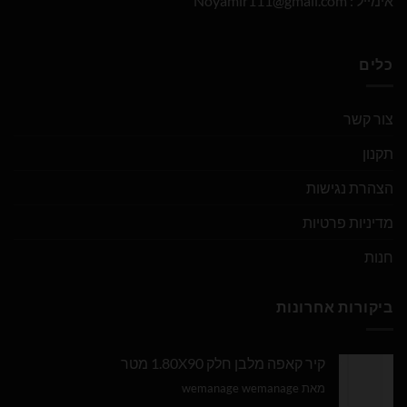
אימייל :
Noyamir111@gmail.com
כלים
צור קשר
תקנון
הצהרת נגישות
מדיניות פרטיות
חנות
ביקורות אחרונות
קיר קאפה מלבן חלק 1.80X90 מטר
מאת wemanage wemanage