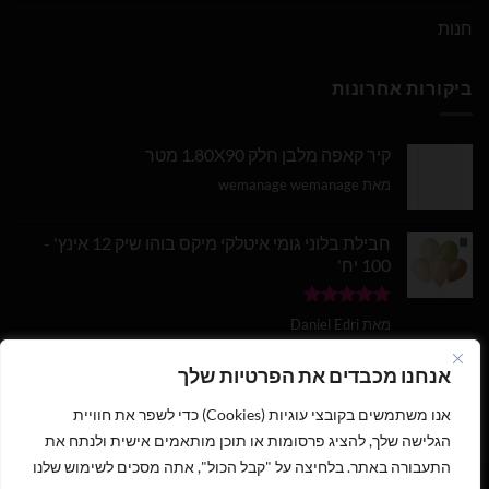
חנות
ביקורות אחרונות
קיר קאפה מלבן חלק 1.80X90 מטר
מאת wemanage wemanage
חבילת בלוני גומי איטלקי מיקס בוהו שיק 12 אינץ' -
100 יח'
דורג
5
מתוך
מאת Daniel Edri
5
בלון מספר 9 בצבע זהב מטאלי גודל 34 אינץ
אנחנו מכבדים את הפרטיות שלך
אנו משתמשים בקובצי עוגיות (Cookies) כדי לשפר את חוויית
דורג
5
מתוך
מאת wemanage wemanage
5
הגלישה שלך, להציג פרסומות או תוכן מותאמים אישית ולנתח את
התעבורה באתר. בלחיצה על "קבל הכול", אתה מסכים לשימוש שלנו
1