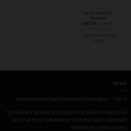
בלוני מיילר
בלון סוניק הקיפוד
70x49cm
המחיר
המחיר
₪
15.00
₪
24.00
המקורי
הנוכחי
המלאי אזל
היה:
הוא:
₪15.00.
₪24.00.
צרפו אותי לרשימת
המתנה
אודות
נוי עמיר – שיווק והפצה בלונים וציוד נלווה לצרכן ובסיטונאות
עם 10 שנות ניסיון ומבחר הבלונים הגדול והמובחר בארץ אנו נוכל
לספק לכם / לעצב לכם כל אירוע! מהקטן ועד לגדול! אנחנו כאן
ליצור לכם אירוע כפי בקשתכם