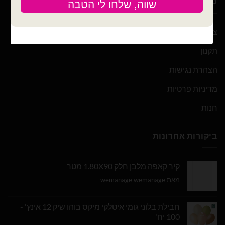
כלים
צור קשר
תקנון
הצהרת נגישות
מדיניות פרטיות
חנות
ביקורות אחרונות
קיר קאפה מלבן חלק 1.80X90 מטר
מאת wemanage wemanage
חבילת בלוני גומי איטלקי מיקס בוהו שיק 12 אינץ' -
100 יח'