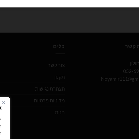
ת קשר
כלים
צור קשר
תקנון
Noyamir111@gma
הצהרת נגישות
מדיניות פרטיות
א
חנות
ה
ה