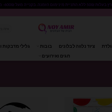
 בקנייה מעל 600₪- משלוח חינם.
חיפוש
עבור:
ולדת
ציוד נלווה לבלונים
בובות
גלילי מדבקות וי
חגים ואירועים