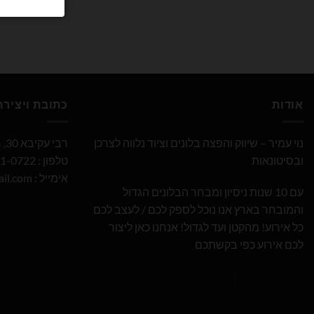
אודות
כתובת ויציר
נוי עמיר – שיווק והפצה בלונים וציוד נלווה לצרכן
רבי עקיבא 30, חולון
ובסיטונאות
טלפון : 052-691-0722
אימייל :
il.com
עם 10 שנות ניסיון ומבחר הבלונים הגדול
והמובחר בארץ אנו נוכל לספק לכם / לעצב לכם
כל אירוע! מהקטן ועד לגדול! אנחנו כאן ליצור
לכם אירוע כפי בקשתכם