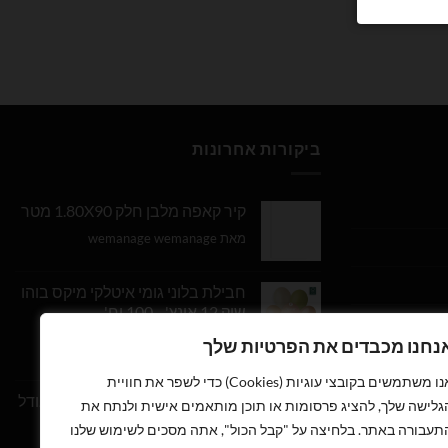
ביקורות אחרונות
קיר קאפה מלבן חלק 1.80X90 מטר
מאת wemanage wemanage
חבילת בלוני גומי איטלקי מיקס בוהו
שיק 12 אינץ' - 100 יח'
נחנו מכבדים את הפרטיות שלך
דורג
5
מתוך
מאת Daniel Edri
5
אנו משתמשים בקובצי עוגיות (Cookies) כדי לשפר את חוויית
בלון מספר 9 בצבע זהב מטאלי גודל
גלישה שלך, להציג פרסומות או תוכן מותאמים אישית ולנתח את
34 אינץ
תעבורה באתר. בלחיצה על "קבל הכול", אתה מסכים לשימוש שלנו