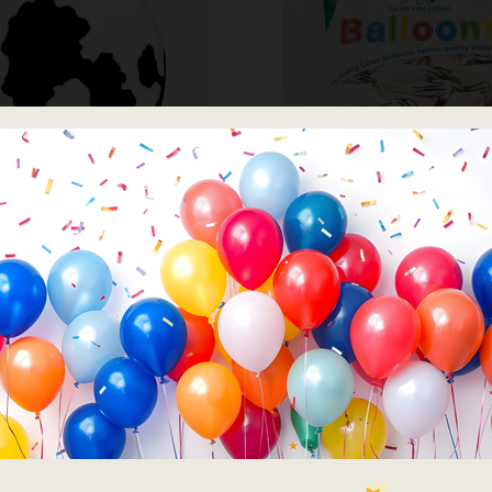
בלוני גומי מודפסים
בלוני גומי
חבילת 100 בלוני לטקס מודפסים זברה
שחור-לבן
Qualatex
₪
86.00
₪
60.00
שחור-לבן
כמות של 50 יח׳ בלון מודפס כתמי פרה מידה 12׳ אינצ Qualatex
הוספה לסל
הוספה לסל
×