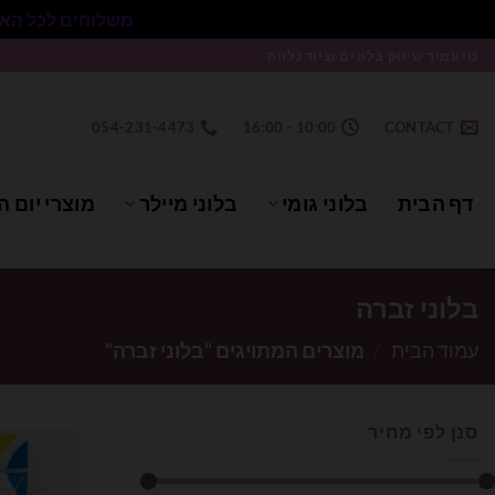
משלוחים לכל הארץ בעלות 50₪ ללא התניית מינימום הזמנה.
Ski
נוי עמיר שיווק בלונים וציוד נלווה .
t
conten
054-231-4473
10:00 - 16:00
CONTACT
דף הבית
בלוני גומי
בלוני מיילר
מוצרי יום ה
בלוני זברה
עמוד הבית
/
מוצרים המתויגים “בלוני זברה”
סנן לפי מחיר