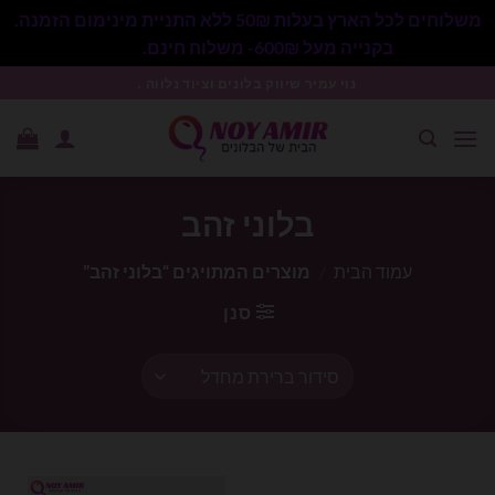
משלוחים לכל הארץ בעלות 50₪ ללא התניית מינימום הזמנה.
בקנייה מעל 600₪- משלוח חינם.
סגור
Ski
נוי עמיר שיווק בלונים וציוד נלווה .
t
conten
בלוני זהב
עמוד הבית
/
מוצרים המתויגים “בלוני זהב”
סנן