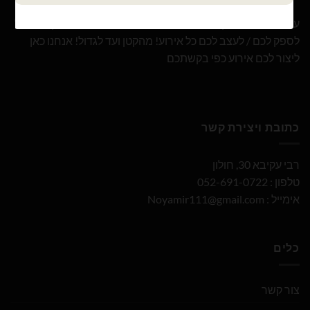
עם 10 שנות ניסיון ומבחר הבלונים הגדול והמובחר בארץ אנו נוכל
לספק לכם / לעצב לכם כל אירוע! מהקטן ועד לגדול! אנחנו כאן
ליצור לכם אירוע כפי בקשתכם
כתובת ויצירת קשר
רבי עקיבא 30, חולון
טלפון : 052-691-0722
אימייל :
Noyamir111@gmail.com
כלים
צור קשר