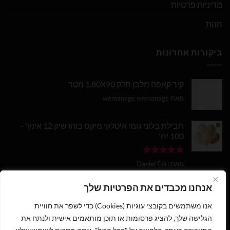
מדיניות פרטיות
חנות
ביקורות אחרונות
קיר קאפה מלבן חלק 1.80X90 מטר
מאת wemanage wemanage
חבילת בלוני גומי איטלקי מיקס בוהו שיק 12 אינץ' -
100 יח'
דורג
5
מתוך
מאת Daniel Edri
5
בלון מספר 9 בצבע זהב מטאלי גודל 34 אינץ
אנחנו מכבדים את הפרטיות שלך
אנו משתמשים בקובצי עוגיות (Cookies) כדי לשפר את חוויית
דורג
5
מתוך
מאת wemanage wemanage
5
הגלישה שלך, להציג פרסומות או תוכן מותאמים אישית ולנתח את