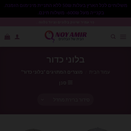
משלוחים לכל הארץ בעלות 50₪ ללא התניית מינימום הזמנה.
בקנייה מעל 600₪- משלוח חינם.
סגור
Ski
נוי עמיר שיווק בלונים וציוד נלווה .
t
conten
בלוני כדור
עמוד הבית
/
מוצרים המתויגים “בלוני כדור”
סנן