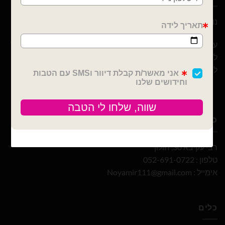
נוי עמיר – שיווק והפצה בלונים וציוד נלווה לצרכן ובסיטונאות
עם 10 שנות ניסיון ומבחר הבלונים הגדול והמובחר בארץ אנו נוכל
לספק לכם / לעצב לכם כל אירוע! מהקטן ועד לגדול! אנחנו כאן
ליצור לכם אירוע כפי בקשתכם
כתובת ויצירת קשר
רבי עקיבא 30, חולון
טלפון : 052-691-0722
אימייל :
Noyamir111@gmail.com
כלים