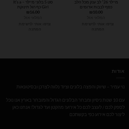
מיילר 26׳ לב ענק מכל הלב
סט 5 בלוני מיילר – It’s a
כסף לבבות אדומים
Girl כף רגל תינוקת
₪
16.00
₪
10.00
המלאי אזל
המלאי אזל
צרפו אותי לרשימת
צרפו אותי לרשימת
המתנה
המתנה
אודות
נוי עמיר – שיווק והפצה בלונים וציוד נלווה לצרכן ובסיטונאות
עם 10 שנות ניסיון ומבחר הבלונים הגדול והמובחר בארץ אנו נוכל
לספק לכם / לעצב לכם כל אירוע! מהקטן ועד לגדול! אנחנו כאן
ליצור לכם אירוע כפי בקשתכם