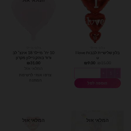
בלוני מיילר
בלוני מיילר
בלון שלישיית לבבות I love
10 יח׳ מיילר 18 אינצ׳ לב
u
ורוד בוהק ניילון מקרון
המחיר
המחיר
₪
31.00
₪
9.00
₪
15.00
המקורי
הנוכחי
המלאי אזל
היה:
הוא:
כמות של בלון שלישיית לבבות I love u
₪9.00.
₪15.00.
צרפו אותי לרשימת
המתנה
הוספה לסל
המלאי אזל
המלאי אזל