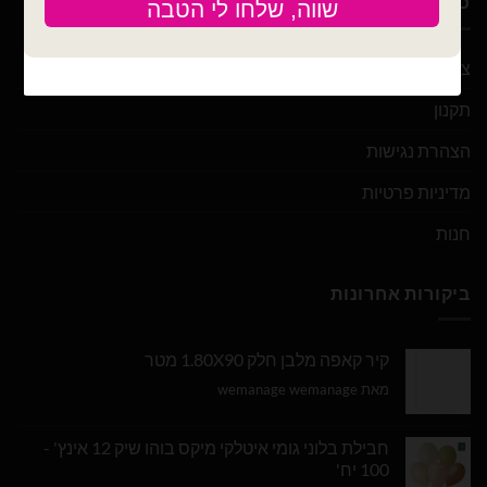
כלים
צור קשר
תקנון
הצהרת נגישות
מדיניות פרטיות
חנות
ביקורות אחרונות
קיר קאפה מלבן חלק 1.80X90 מטר
מאת wemanage wemanage
חבילת בלוני גומי איטלקי מיקס בוהו שיק 12 אינץ' -
100 יח'