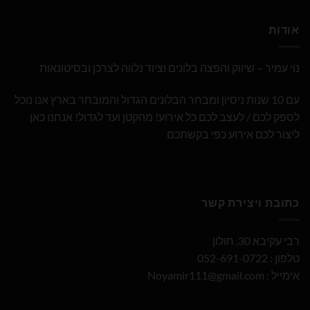
אודות
נוי עמיר – שיווק והפצה בלונים וציוד נלווה לצרכן ובסיטונאות
עם 10 שנות ניסיון ומבחר הבלונים הגדול והמובחר בארץ אנו נוכל
לספק לכם / לעצב לכם כל אירוע! מהקטן ועד לגדול! אנחנו כאן
ליצור לכם אירוע כפי בקשתכם
כתובת ויצירת קשר
רבי עקיבא 30, חולון
טלפון : 052-691-0722
אימייל :
Noyamir111@gmail.com