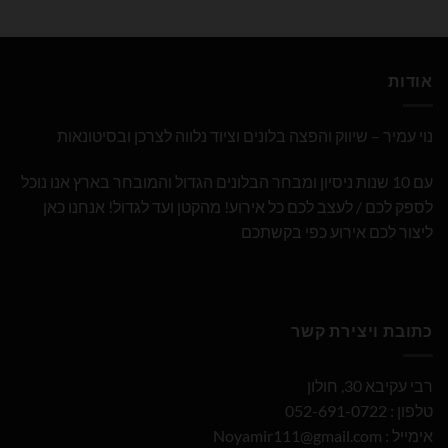
אודות
נוי עמיר – שיווק והפצה בלונים וציוד נלווה לצרכן ובסיטונאות
עם 10 שנות ניסיון ומבחר הבלונים הגדול והמובחר בארץ אנו נוכל
לספק לכם / לעצב לכם כל אירוע! מהקטן ועד לגדול! אנחנו כאן
ליצור לכם אירוע כפי בקשתכם
כתובת ויצירת קשר
רבי עקיבא 30, חולון
טלפון : 052-691-0722
אימייל :
Noyamir111@gmail.com