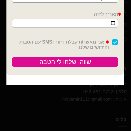
נוי עמיר – שיווק והפצה בלונים וציוד נלווה לצרכן ובסיטונאות
עם 10 שנות ניסיון ומבחר הבלונים הגדול והמובחר בארץ אנו נוכל
לספק לכם / לעצב לכם כל אירוע! מהקטן ועד לגדול! אנחנו כאן
ליצור לכם אירוע כפי בקשתכם
כתובת ויצירת קשר
רבי עקיבא 30, חולון
טלפון : 052-691-0722
אימייל :
Noyamir111@gmail.com
כלים