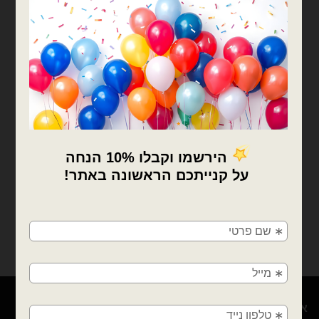
המלאי אזל
בלוני מיילר
מיילר 26׳ לב ענק מכל הלב
כסף לבבות אדומים
₪
10.00
המלאי אזל
צרפו אותי לרשימת
×
המתנה
🚚
משלוחים מהיום למחר!
חולון, בת ים, תל אביב, ראשון לציון, גבעתיים, רמת
גן, בני ברק, אזור, נס ציונה, רמלה, לוד, אשדוד, יבנה,
פתח תקווה
אודות