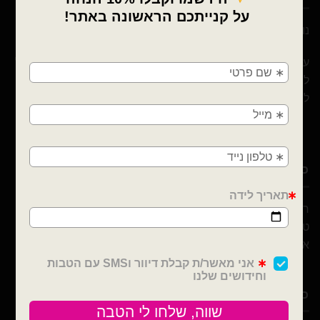
נוי עמיר – שיווק והפצה בלונים וציוד נלווה לצרכן ובסיטונאות
×
🚚
עם 10 שנות ניסיון ומבחר הבלונים הגדול והמובחר בארץ אנו נוכל
לספק לכם / לעצב לכם כל אירוע! מהקטן ועד לגדול! אנחנו כאן
משלוחים מהיום למחר!
ליצור לכם אירוע כפי בקשתכם
חולון, בת ים, תל אביב, ראשון לציון, גבעתיים, רמת
גן, בני ברק, אזור, נס ציונה, רמלה, לוד, אשדוד, יבנה,
פתח תקווה
כתובת ויצירת קשר
רבי עקיבא 30, חולון
טלפון : 052-691-0722
אימייל :
Noyamir111@gmail.com
כלים