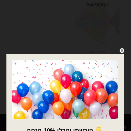
המלאי אזל
בלוני מיילר
בלון מיילר דג צבעוני גדול
qualatex
₪
20.00
המלאי אזל
צרפו אותי לרשימת
המתנה
אודות