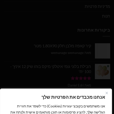
מדיניות פרטיות
חנות
ביקורות אחרונות
קיר קאפה מלבן חלק 1.80X90 מטר
מאת wemanage wemanage
חבילת בלוני גומי איטלקי מיקס בוהו שיק 12 אינץ' -
100 יח'
דורג
5
מתוך
מאת Daniel Edri
5
בלון מספר 9 בצבע זהב מטאלי גודל 34 אינץ
אנחנו מכבדים את הפרטיות שלך
אנו משתמשים בקובצי עוגיות (Cookies) כדי לשפר את חוויית
דורג
5
מתוך
מאת wemanage wemanage
5
הגלישה שלך, להציג פרסומות או תוכן מותאמים אישית ולנתח את