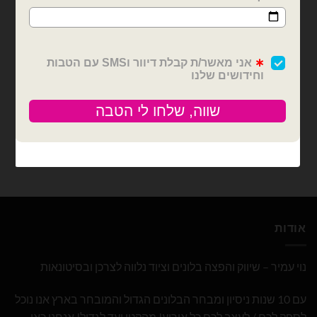
דמויות ילדים
מארז 20 בלוני מיילר ראש
מיני מאוס
₪
81.00
המלאי אזל
צרפו אותי לרשימת
המתנה
אודות
נוי עמיר – שיווק והפצה בלונים וציוד נלווה לצרכן ובסיטונאות
עם 10 שנות ניסיון ומבחר הבלונים הגדול והמובחר בארץ אנו נוכל
לספק לכם / לעצב לכם כל אירוע! מהקטן ועד לגדול! אנחנו כאן