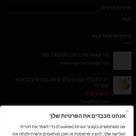
מדיניות פרטיות
חנות
ביקורות אחרונות
קיר קאפה מלבן חלק 1.80X90 מטר
מאת wemanage wemanage
חבילת בלוני גומי איטלקי מיקס בוהו שיק 12 אינץ' -
100 יח'
דורג
5
מתוך
מאת Daniel Edri
5
בלון מספר 9 בצבע זהב מטאלי גודל 34 אינץ
אנחנו מכבדים את הפרטיות שלך
אנו משתמשים בקובצי עוגיות (Cookies) כדי לשפר את חוויית
דורג
5
מתוך
מאת wemanage wemanage
5
הגלישה שלך, להציג פרסומות או תוכן מותאמים אישית ולנתח את