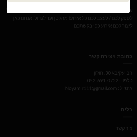
עם 10 שנות ניסיון ומבחר הבלונים הגדול והמובחר בארץ אנו נוכל
לספק לכם / לעצב לכם כל אירוע! מהקטן ועד לגדול! אנחנו כאן
ליצור לכם אירוע כפי בקשתכם
כתובת ויצירת קשר
רבי עקיבא 30, חולון
טלפון : 052-691-0722
אימייל :
Noyamir111@gmail.com
כלים
צור קשר