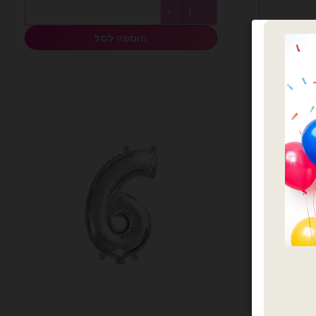
כמות של מיילר 14 אינצ׳ מספר 4 כסף
הוספה לסל