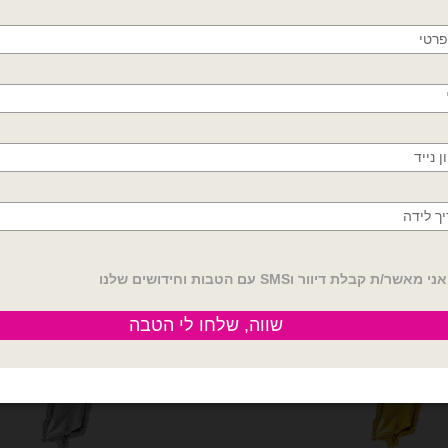
בלוני מיילר
בלוני מיילר
חולון, בת ים, תל אביב, ראשון לציון, גבעתיים, רמת
מספר 5 זהב
מיילר 14 אינצ׳ מספר 6 זהב
גן, בני ברק, אזור, נס ציונה, רמלה, לוד, אשדוד, יבנה,
₪
3.50
₪
3.50
פתח תקווה
זהב
כמות של מיילר 14 אינצ׳ מספר 6 זהב
הוספה לסל
הוספה לסל