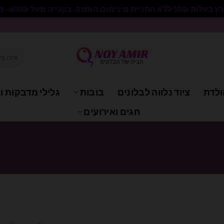
 בקנייה מעל 600₪- משלוח חינם.
חיפוש
עבור:
ולדת
ציוד נלווה לבלונים
בובות
גלילי מדבקות וי
חגים ואירועים