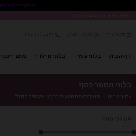
משלוחים לכל הארץ בעלות 50₪ ללא התניית מינימום הזמנה.
Ski
נוי עמיר שיווק בלונים וציוד נלווה .
t
conten
054-231-4473
10:00 - 16:00
CONTACT
דף הבית
בלוני גומי
בלוני מיילר
מוצרי יום ה
בלוני מספר כסף
עמוד הבית
/
מוצרים המתויגים “בלוני מספר כסף”
סנן לפי מחיר