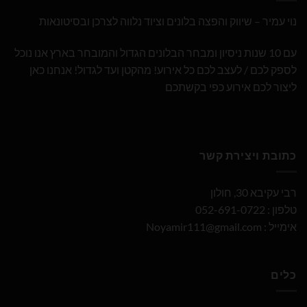
נוי עמיר – שיווק והפצה בלונים וציוד נלווה לצרכן ובסיטונאות
עם 10 שנות ניסיון ומבחר הבלונים הגדול והמובחר בארץ אנו נוכל
לספק לכם / לעצב לכם כל אירוע! מהקטן ועד לגדול! אנחנו כאן
ליצור לכם אירוע כפי בקשתכם
כתובת ויצירת קשר
רבי עקיבא 30, חולון
טלפון : 052-691-0722
אימייל :
Noyamir111@gmail.com
כלים