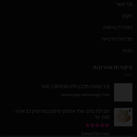
צור קשר
תקנון
הצהרת נגישות
מדיניות פרטיות
חנות
ביקורות אחרונות
קיר קאפה מלבן חלק 1.80X90 מטר
מאת wemanage wemanage
חבילת בלוני גומי איטלקי מיקס בוהו שיק 12 אינץ' -
100 יח'
דורג
5
מתוך
מאת Daniel Edri