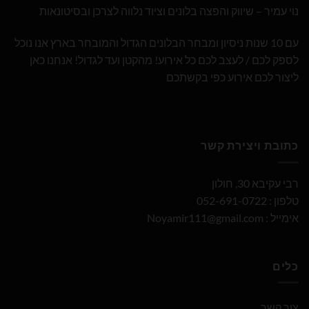
נוי עמיר – שיווק והפצה בלונים וציוד נלווה לצרכן ובסיטונאות
עם 10 שנות ניסיון ומבחר הבלונים הגדול והמובחר בארץ אנו נוכל
לספק לכם / לעצב לכם כל אירוע! מהקטן ועד לגדול! אנחנו כאן
ליצור לכם אירוע כפי בקשתכם
כתובת ויצירת קשר
רבי עקיבא 30, חולון
טלפון : 052-691-0722
אימייל :
Noyamir111@gmail.com
כלים
צור קשר