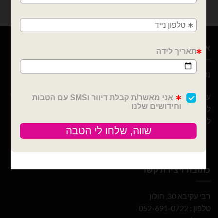
פתח תקווה
אודות
נוי עמיר – שיווק והפצה בלונים וציוד נלווה לצרכן ובסיטונאות
עם 10 שנות ניסיון ומבחר הבלונים הגדול והמובחר בארץ אנו נוכל
לספק לכם / לעצב לכם כל אירוע! מהקטן ועד לגדול! אנחנו כאן
ליצור לכם אירוע כפי בקשתכם
כתובת ויצירת קשר
רבי עקיבא 30, חולון
טלפון : 052-691-0722