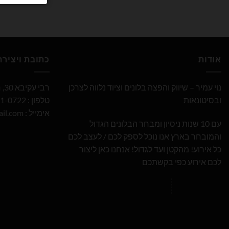
אודות
כתובת ויציר
נוי עמיר – שיווק והפצה בלונים וציוד נלווה לצרכן
רבי עקיבא 30, חולון
ובסיטונאות
טלפון : 052-691-0722
אימייל :
il.com
עם 10 שנות ניסיון ומבחר הבלונים הגדול
והמובחר בארץ אנו נוכל לספק לכם / לעצב לכם
כל אירוע! מהקטן ועד לגדול! אנחנו כאן ליצור
לכם אירוע כפי בקשתכם