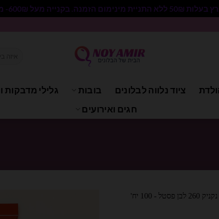
 בקנייה מעל 600₪- משלוח חינם.
חיפוש
עבור:
ולדת
ציוד נלווה לבלונים
בובות
גלילי מדבקות וי
חגים ואירועים