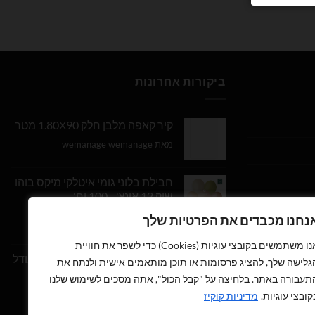
ביקורות אחרונות
קיר קאפה מלבן חלק 1.80X90 מטר
מאת wemanage wemanage
חבילת בלוני גומי איטלקי מיקס בוהו
שיק 12 אינץ' - 100 יח'
נחנו מכבדים את הפרטיות שלך
דורג
5
מתוך
מאת Daniel Edri
5
אנו משתמשים בקובצי עוגיות (Cookies) כדי לשפר את חוויית
בלון מספר 9 בצבע זהב מטאלי גודל
גלישה שלך, להציג פרסומות או תוכן מותאמים אישית ולנתח את
34 אינץ
תעבורה באתר. בלחיצה על "קבל הכול", אתה מסכים לשימוש שלנו
קובצי עוגיות.
מדיניות קוקיז
דורג
5
מתוך
מאת wemanage wemanage