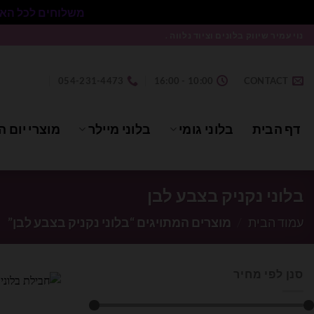
משלוחים לכל הארץ בעלות 50₪ ללא התניית מינימום הזמנה.
Ski
נוי עמיר שיווק בלונים וציוד נלווה .
t
conten
054-231-4473
10:00 - 16:00
CONTACT
דף הבית
בלוני גומי
בלוני מיילר
מוצרי יום ה
בלוני נקניק בצבע לבן
עמוד הבית
/
מוצרים המתויגים “בלוני נקניק בצבע לבן”
סנן לפי מחיר