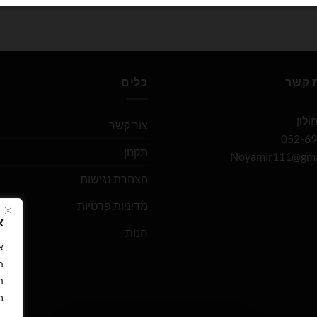
ת קשר
כלים
צור קשר
תקנון
Noyamir111@gma
הצהרת נגישות
מדיניות פרטיות
א
חנות
ה
ה
ב