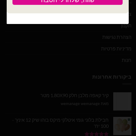
צור קשר
תקנון
הצהרת נגישות
מדיניות פרטיות
חנות
ביקורות אחרונות
קיר קאפה מלבן חלק 1.80X90 מטר
מאת wemanage wemanage
חבילת בלוני גומי איטלקי מיקס בוהו שיק 12 אינץ' -
100 יח'