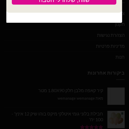
צור קשר
תקנון
הצהרת נגישות
מדיניות פרטיות
חנות
ביקורות אחרונות
קיר קאפה מלבן חלק 1.80X90 מטר
מאת wemanage wemanage
חבילת בלוני גומי איטלקי מיקס בוהו שיק 12 אינץ' -
100 יח'