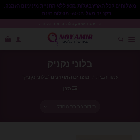
משלוחים לכל הארץ בעלות 50₪ ללא התניית מינימום הזמנה.
בקנייה מעל 600₪- משלוח חינם.
סגור
Ski
נוי עמיר שיווק בלונים וציוד נלווה .
t
conten
בלוני נקניק
עמוד הבית
/
מוצרים המתויגים “בלוני נקניק”
סנן