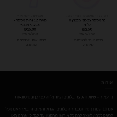
דובים ציוד למעצבים ומוצרי יום הולדת
מבצעים / חיסול מלאי
נר מספר צבעוני מנצנץ 8
מארז 12 נרות מספר 7
ס״מ
צבעוני מנצנץ
₪
15.00
₪
2.50
המלאי אזל
המלאי אזל
צרפו אותי לרשימת
צרפו אותי לרשימת
המתנה
המתנה
אודות
נוי עמיר – שיווק והפצה בלונים וציוד נלווה לצרכן ובסיטונאות
עם 10 שנות ניסיון ומבחר הבלונים הגדול והמובחר בארץ אנו נוכל
לספק לכם / לעצב לכם כל אירוע! מהקטן ועד לגדול! אנחנו כאן