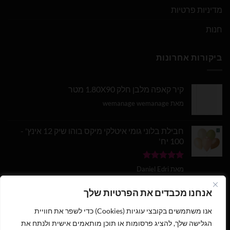
מדיניות פרטיות
חנות
ביקורות אחרונות
קיר קאפה מלבן חלק 1.80X90 מטר
מאת wemanage wemanage
חבילת בלוני גומי איטלקי מיקס בוהו שיק 12 אינץ' -
100 יח'
דורג
5
מתוך
מאת Daniel Edri
5
בלון מספר 9 בצבע זהב מטאלי גודל 34 אינץ
אנחנו מכבדים את הפרטיות שלך
אנו משתמשים בקובצי עוגיות (Cookies) כדי לשפר את חוויית
דורג
5
מתוך
מאת wemanage wemanage
5
הגלישה שלך, להציג פרסומות או תוכן מותאמים אישית ולנתח את