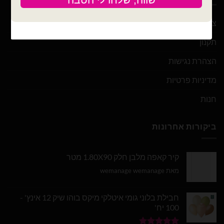
צור קשר
תקנון
הצהרת נגישות
מדיניות פרטיות
חנות
ביקורות אחרונות
קיר קאפה מלבן חלק 1.80X90 מטר
מאת wemanage wemanage
חבילת בלוני גומי איטלקי מיקס בוהו שיק 12 אינץ' -
100 יח'