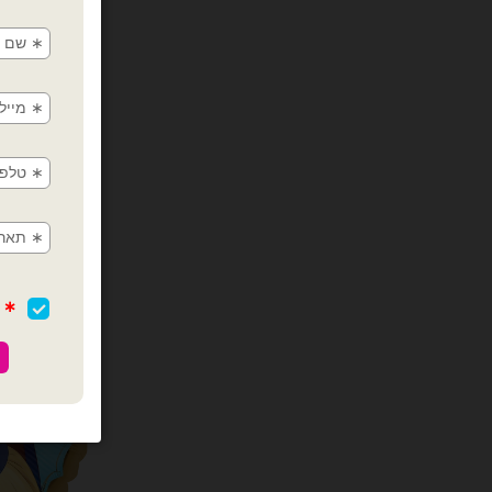
Anagram- מיילר 18׳ הנסיכה
כמות של Anagram- מיילר 18׳ הנסיכה רפונזל