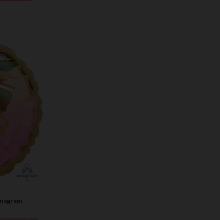
Anagram- מיילר 18׳ בל היפה