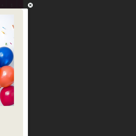
כמות של Anagram- מיילר 18׳ בל היפה והחיה