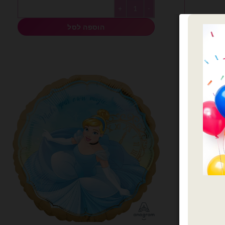
א:
היה:
הוא:
כמות של Anagram- מיילר 18׳ הנסיכה יסמין
₪9.00.
₪13.00.
₪9.0
הוספה לסל