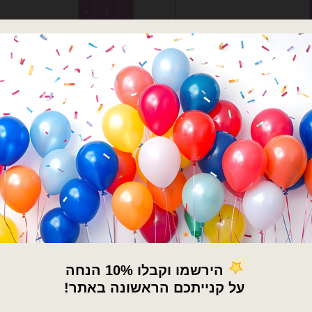
היה:
הוא:
היה:
הו
כמות של Anagram- מיילר 18׳ בת הים הקטנה אריאל
0.
₪13.00.
₪9.00.
₪13.00.
הוספה לסל
הוספה לסל
×
🚚
משלוחים מהיום למחר!