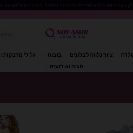
 בקנייה מעל 600₪- משלוח חינם.
חיפוש
עבור:
ולדת
ציוד נלווה לבלונים
בובות
גלילי מדבקות וי
חגים ואירועים