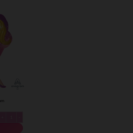
nagram
כמות של Anagram- הנסיכה רפונזל