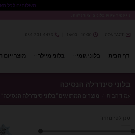
משלוחים לכל הארץ בעלות 50₪ ללא התניית מינימום הזמנה.
Ski
נוי עמיר שיווק בלונים וציוד נלווה .
t
conten
054-231-4473
10:00 - 16:00
CONTACT
דף הבית
בלוני גומי
בלוני מיילר
מוצרי יום ה
בלוני סינדרלה הנסיכה
עמוד הבית
/
מוצרים המתויגים “בלוני סינדרלה הנסיכה”
סנן לפי מחיר