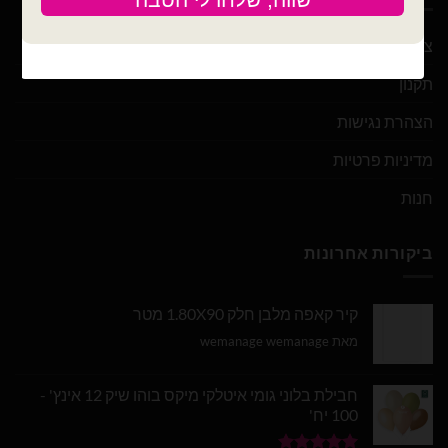
צור קשר
תקנון
הצהרת נגישות
מדיניות פרטיות
חנות
ביקורות אחרונות
קיר קאפה מלבן חלק 1.80X90 מטר
מאת wemanage wemanage
חבילת בלוני גומי איטלקי מיקס בוהו שיק 12 אינץ' -
100 יח'