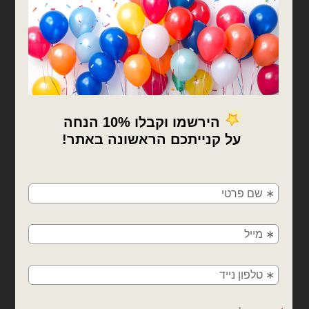
בלוני מיילר
בלוני מיילר
בלון מספר 3 הדפס יחידת
בלון מספר 4 הדפס יחידת
החילוץ גודל 26 אינץ
החילוץ גודל 26 אינץ
₪
12.00
₪
12.00
כמות של בלון מספר 3 הדפס יחידת החילוץ גודל 26 אינץ
כמות של בלון מספר 4 הדפס יחידת החילוץ גודל 26 אינץ
×
הוספה לסל
הוספה לסל
🚚
משלוחים מהיום למחר!
חולון, בת ים, תל אביב, ראשון לציון, גבעתיים, רמת
גן, בני ברק, אזור, נס ציונה, רמלה, לוד, אשדוד, יבנה,
פתח תקווה