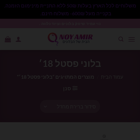
משלוחים לכל הארץ בעלות 50₪ ללא התניית מינימום הזמנה.
בקנייה מעל 600₪- משלוח חינם.
סגור
Ski
נוי עמיר שיווק בלונים וציוד נלווה .
t
conten
בלוני פסטל 18׳
עמוד הבית
/
מוצרים המתויגים “בלוני פסטל 18׳”
סנן