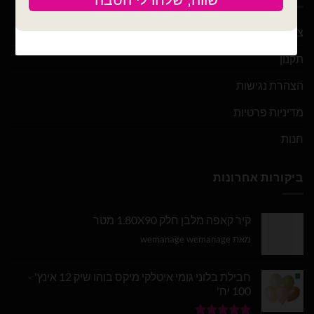
צור קשר
תקנון
הצהרת נגישות
מדיניות פרטיות
חנות
ביקורות אחרונות
קיר קאפה מלבן חלק 1.80X90 מטר
מאת wemanage wemanage
חבילת בלוני גומי איטלקי מיקס בוהו שיק 12 אינץ' -
100 יח'