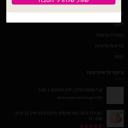
צור קשר
תקנון
הצהרת נגישות
מדיניות פרטיות
חנות
ביקורות אחרונות
קיר קאפה מלבן חלק 1.80X90 מטר
מאת wemanage wemanage
חבילת בלוני גומי איטלקי מיקס בוהו שיק 12 אינץ' -
100 יח'