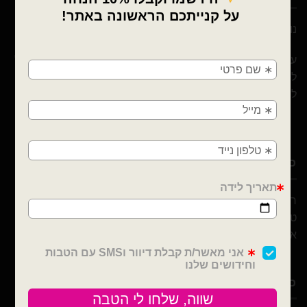
נוי עמיר – שיווק והפצה בלונים וציוד נלווה לצרכן ובסיטונאות
×
🚚
עם 10 שנות ניסיון ומבחר הבלונים הגדול והמובחר בארץ אנו נוכל
לספק לכם / לעצב לכם כל אירוע! מהקטן ועד לגדול! אנחנו כאן
משלוחים מהיום למחר!
ליצור לכם אירוע כפי בקשתכם
חולון, בת ים, תל אביב, ראשון לציון, גבעתיים, רמת
גן, בני ברק, אזור, נס ציונה, רמלה, לוד, אשדוד, יבנה,
פתח תקווה
כתובת ויצירת קשר
רבי עקיבא 30, חולון
טלפון : 052-691-0722
אימייל :
Noyamir111@gmail.com
כלים