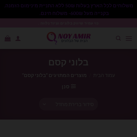
משלוחים לכל הארץ בעלות 50₪ ללא התניית מינימום הזמנה.
בקנייה מעל 600₪- משלוח חינם.
סגור
Ski
נוי עמיר שיווק בלונים וציוד נלווה .
t
conten
בלוני קסם
עמוד הבית
/
מוצרים המתויגים “בלוני קסם”
סנן