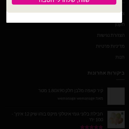
צור קשר
תקנון
הצהרת נגישות
מדיניות פרטיות
חנות
ביקורות אחרונות
קיר קאפה מלבן חלק 1.80X90 מטר
מאת wemanage wemanage
חבילת בלוני גומי איטלקי מיקס בוהו שיק 12 אינץ' -
100 יח'