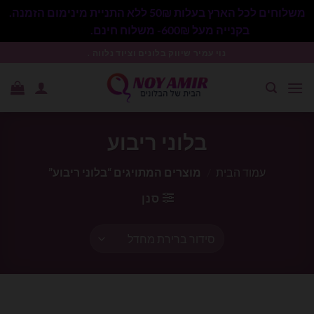
משלוחים לכל הארץ בעלות 50₪ ללא התניית מינימום הזמנה.
בקנייה מעל 600₪- משלוח חינם.
סגור
Ski
נוי עמיר שיווק בלונים וציוד נלווה .
t
conten
בלוני ריבוע
עמוד הבית
/
מוצרים המתויגים “בלוני ריבוע”
סנן