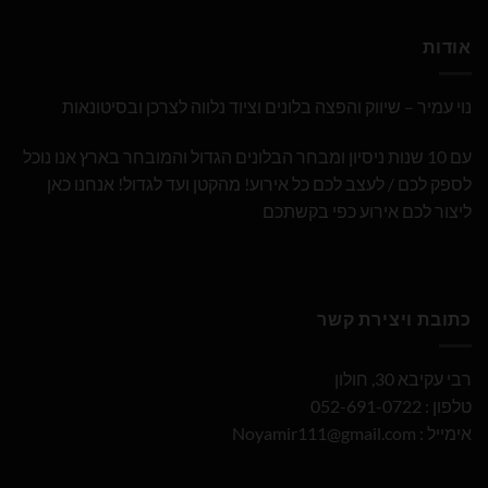
אודות
נוי עמיר – שיווק והפצה בלונים וציוד נלווה לצרכן ובסיטונאות
עם 10 שנות ניסיון ומבחר הבלונים הגדול והמובחר בארץ אנו נוכל
לספק לכם / לעצב לכם כל אירוע! מהקטן ועד לגדול! אנחנו כאן
ליצור לכם אירוע כפי בקשתכם
כתובת ויצירת קשר
רבי עקיבא 30, חולון
טלפון : 052-691-0722
אימייל :
Noyamir111@gmail.com