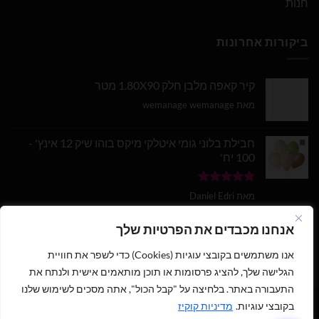
חנות
ביקורות אחרונות
קיר קאפה מלבן חלק 1.80X90 מטר
מאת wemanage wemanage
חבילת בלוני גומי איטלקי מיקס בוהו שיק 12 אינץ' -
100 יח'
דורג
5
מתוך
מאת Daniel Edri
5
בלון מספר 9 בצבע זהב מטאלי גודל 34 אינץ
אנחנו מכבדים את הפרטיות שלך
אנו משתמשים בקובצי עוגיות (Cookies) כדי לשפר את חוויית
דורג
5
מתוך
מאת wemanage wemanage
5
הגלישה שלך, להציג פרסומות או תוכן מותאמים אישית ולנתח את
התעבורה באתר. בלחיצה על "קבל הכול", אתה מסכים לשימוש שלנו
1
בקובצי עוגיות.
מדיניות קוקיז