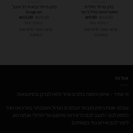
בלוני מיילר
בלוני מיילר
בלון מיילר חללית
בלון מיילר כבאית 31 אינצ׳
אסטרונאוט גודל בינוני
Anagram
המחיר
המחיר
המחיר
המחיר
₪
15.00
₪
21.00
₪
9.00
₪
13.00
המקורי
הנוכחי
המקורי
הנוכחי
המלאי אזל
המלאי אזל
היה:
הוא:
היה:
הוא:
₪15.00.
₪21.00.
₪9.00.
₪13.00.
צרפו אותי לרשימת
צרפו אותי לרשימת
המתנה
המתנה
אודות
נוי עמיר – שיווק והפצה בלונים וציוד נלווה לצרכן ובסיטונאות
עם 10 שנות ניסיון ומבחר הבלונים הגדול והמובחר בארץ אנו נוכל
לספק לכם / לעצב לכם כל אירוע! מהקטן ועד לגדול! אנחנו כאן
ליצור לכם אירוע כפי בקשתכם