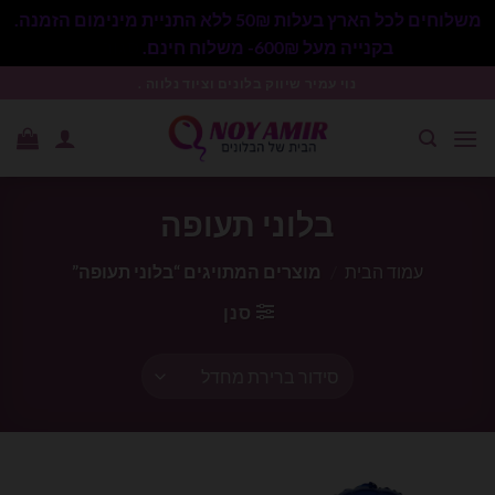
משלוחים לכל הארץ בעלות 50₪ ללא התניית מינימום הזמנה.
בקנייה מעל 600₪- משלוח חינם.
סגור
Ski
נוי עמיר שיווק בלונים וציוד נלווה .
t
conten
בלוני תעופה
עמוד הבית
/
מוצרים המתויגים “בלוני תעופה”
סנן