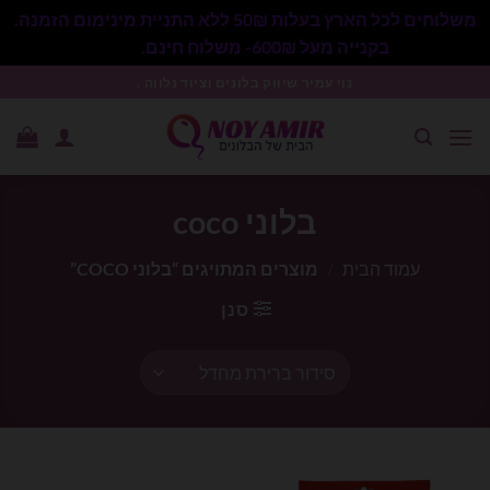
משלוחים לכל הארץ בעלות 50₪ ללא התניית מינימום הזמנה.
בקנייה מעל 600₪- משלוח חינם.
סגור
Ski
נוי עמיר שיווק בלונים וציוד נלווה .
t
conten
בלוני coco
עמוד הבית
/
מוצרים המתויגים “בלוני COCO”
סנן