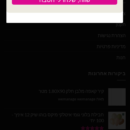
צור קשר
תקנון
הצהרת נגישות
מדיניות פרטיות
חנות
ביקורות אחרונות
קיר קאפה מלבן חלק 1.80X90 מטר
מאת wemanage wemanage
חבילת בלוני גומי איטלקי מיקס בוהו שיק 12 אינץ' -
100 יח'