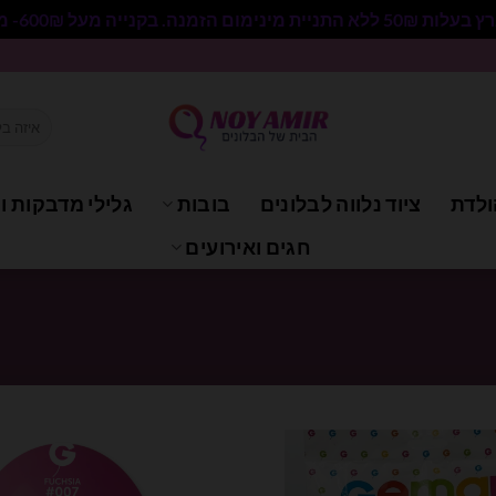
 בקנייה מעל 600₪- משלוח חינם.
חיפוש
עבור:
ולדת
ציוד נלווה לבלונים
בובות
גלילי מדבקות וי
חגים ואירועים