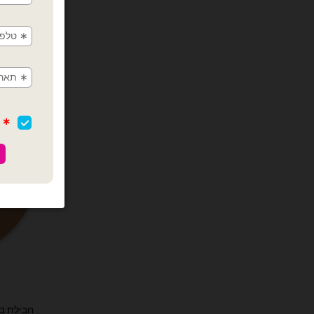
ב
חבילת בלוני גו