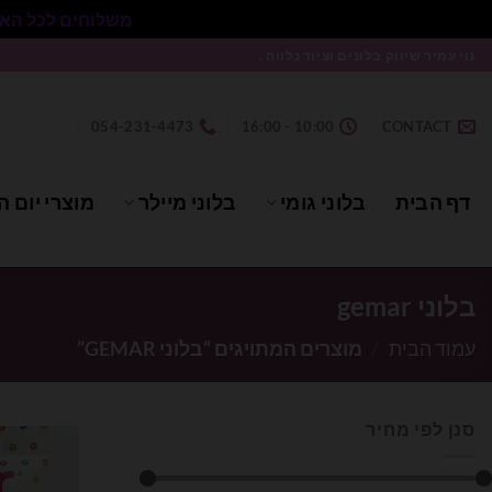
משלוחים לכל הארץ בעלות 50₪ ללא התניית מינימום הזמנה.
Ski
נוי עמיר שיווק בלונים וציוד נלווה .
t
conten
054-231-4473
10:00 - 16:00
CONTACT
דף הבית
בלוני גומי
בלוני מיילר
מוצרי יום ה
בלוני gemar
עמוד הבית
/
מוצרים המתויגים “בלוני GEMAR”
סנן לפי מחיר