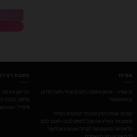
כמות של חבילת בלוני
אודות
כתובת ויציר
נוי עמיר – שיווק והפצה בלונים וציוד נלווה לצרכן
רבי עקיבא 30, חולון
ובסיטונאות
טלפון : 052-691-0722
אימייל :
il.com
עם 10 שנות ניסיון ומבחר הבלונים הגדול
והמובחר בארץ אנו נוכל לספק לכם / לעצב לכם
כל אירוע! מהקטן ועד לגדול! אנחנו כאן ליצור
לכם אירוע כפי בקשתכם