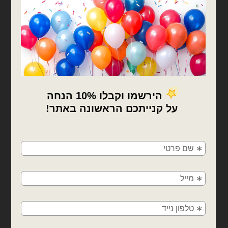
בלונים וציוד נלווה
בלונים וציוד נלווה
3 מטר מדבקת ויניל
גליל מדבקת ויניל 50 מטר
לסילואט כחול מבריק רוחב
לסילואט כחול מבריק
30 ס״מ
₪
150.00
₪
30.00
כמות של 3 מטר מדבקת ויניל לסילואט כחול מבריק רוחב 30 ס״מ
כמות של גליל מדבקת ויניל 50 מטר לסילואט כחול מבריק
×
הוספה לסל
הוספה לסל
🚚
משלוחים מהיום למחר!
חולון, בת ים, תל אביב, ראשון לציון, גבעתיים, רמת
גן, בני ברק, אזור, נס ציונה, רמלה, לוד, אשדוד, יבנה,
פתח תקווה