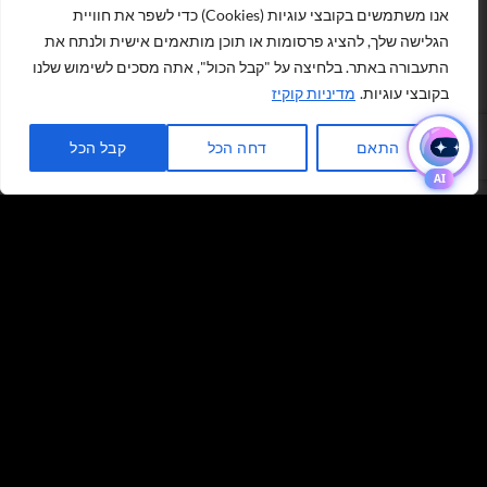
אנו משתמשים בקובצי עוגיות (Cookies) כדי לשפר את חוויית
₪
30.00
₪
30.00
הגלישה שלך, להציג פרסומות או תוכן מותאמים אישית ולנתח את
כמות של 3 מטר מדבקת ויניל לסילואט שחור רוחב 30 ס״מ
כמות של 3 מטר מדבקת ויניל לסילואט תכלת בייבי רוחב 30 ס״מ
התעבורה באתר. בלחיצה על "קבל הכול", אתה מסכים לשימוש שלנו
הוספה לסל
הוספה לסל
בקובצי עוגיות.
מדיניות קוקיז
1
כתבו לנו ישירות לווצאפ
התאם
דחה הכל
קבל הכל
בלונים וציוד נלווה
בלונים וציוד נלווה
גליל מדבקת ויניל 50 מטר
3 מטר מדבקת ויניל
לסילואט תכלת פסטל מט
לסילואט תכלת רוחב 30
ס״מ
₪
30.00
₪
150.00