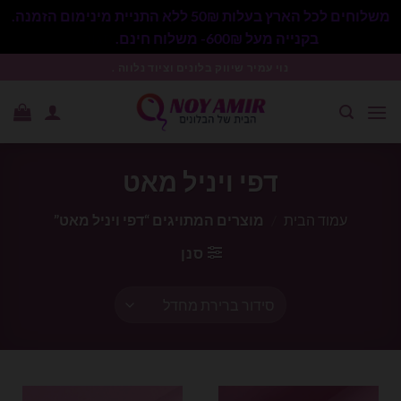
משלוחים לכל הארץ בעלות 50₪ ללא התניית מינימום הזמנה.
בקנייה מעל 600₪- משלוח חינם.
סגור
Ski
נוי עמיר שיווק בלונים וציוד נלווה .
t
conten
דפי ויניל מאט
עמוד הבית
/
מוצרים המתויגים “דפי ויניל מאט”
סנן